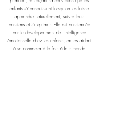
primaire, renforçant sa conviction que les
enfants s'épanouissent lorsqu'on les laisse
apprendre naturellement, suivre leurs
passions et s'exprimer. Elle est passionnée
par le développement de l'intelligence
émotionnelle chez les enfants, en les aidant
à se connecter à la fois à leur monde
intérieur et extérieur.
Au-delà de ses activités professionnelles,
Ashley s'intéresse particulièrement à la vie
naturelle et à la santé, aime lire, cuisiner et
pratique le yoga. En tant qu'apprenante
permanente, Ashley apporte une richesse
d'expériences diverses et un engagement
envers le développement holistique de
l'enfant.
Notre équipe