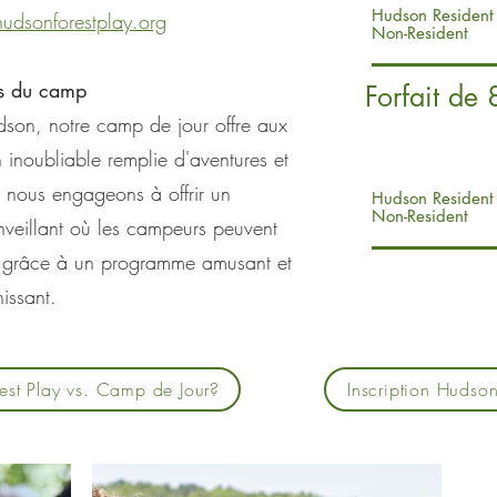
Hudson Resident
dsonforestplay.org
Non-Resident
s du camp
Forfait de
udson, notre camp de jour offre aux
inoubliable remplie d'aventures et
s nous engageons à offrir un
Hudson Resident
Non-Resident
enveillant où les campeurs peuvent
ir grâce à un programme amusant et
hissant.
rest Play vs. Camp de Jour?
Inscription Hudson