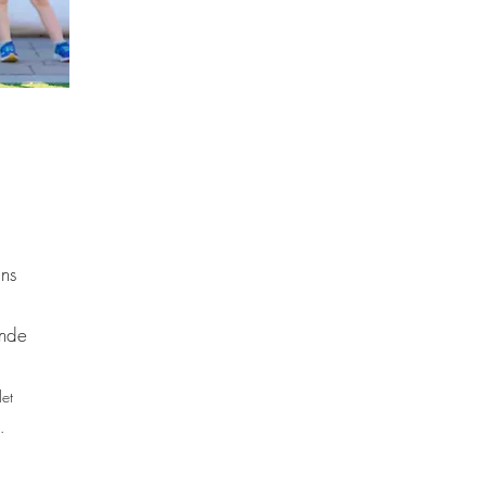
ns
ande
let
.