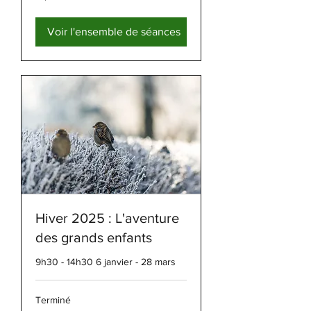
de
270 dollars
canadiens
Voir l'ensemble de séances
Hiver 2025 : L'aventure
des grands enfants
9h30 - 14h30 6 janvier - 28 mars
Terminé