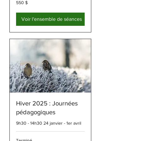
550 dollars
550 $
canadiens
Voir l'ensemble de séances
Hiver 2025 : Journées
pédagogiques
9h30 - 14h30 24 janvier - 1er avril
Terminé