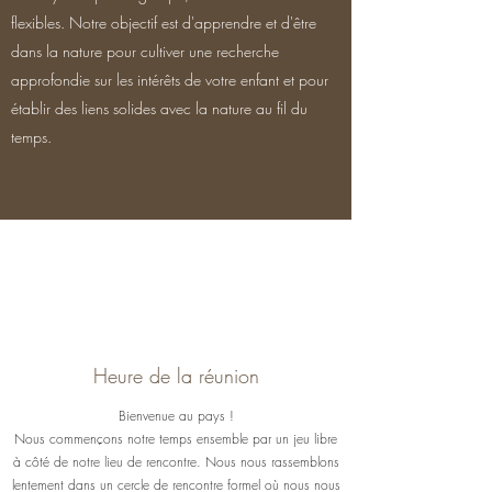
flexibles. Notre objectif est d'apprendre et d'être
dans la nature pour cultiver une recherche
approfondie sur les intérêts de votre enfant et pour
établir des liens solides avec la nature au fil du
temps.
Heure de la réunion
Bienvenue au pays !
Nous commençons notre temps ensemble par un jeu libre
à côté de notre lieu de rencontre. Nous nous rassemblons
lentement dans un cercle de rencontre formel où nous nous