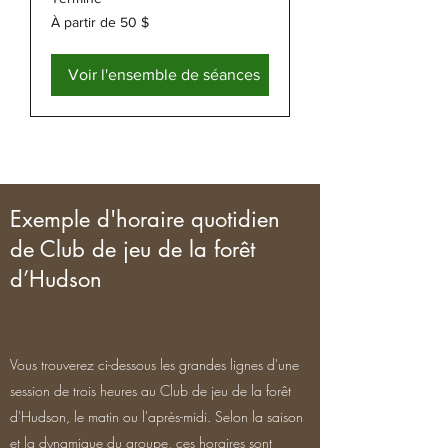
À
À partir de 50 $
partir
de
50 dollars
canadiens
Voir l'ensemble de séances
Exemple d'horaire quotidien
de Club de jeu de la forêt
d’Hudson
Vous trouverez ci-dessous les grandes lignes d'une
session de trois heures au Club de jeu de la forêt
d'Hudson, le matin ou l'après-midi. Selon la saison
et la dynamique du groupe, ces horaires sont