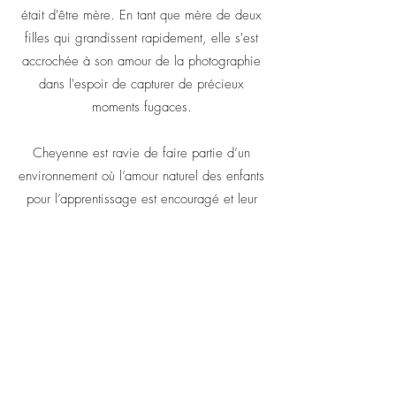
était d'être mère. En tant que mère de deux
filles qui grandissent rapidement, elle s'est
accrochée à son amour de la photographie
dans l'espoir de capturer de précieux
moments fugaces.
Cheyenne est ravie de faire partie d’un
environnement où l’amour naturel des enfants
pour l’apprentissage est encouragé et leur
curiosité peut être sans limites.
Avec une formation en psychologie de
l'enfant, en yoga pour enfants, en thérapie
sonore et en bain de forêt, Cheyenne se
retrouve aux côtés des enfants à Hudson
Forest Play, s'engageant avec enthousiasme
dans leur apprentissage et leur jeu tout en